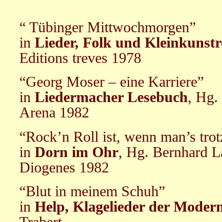
“ Tübinger Mittwochmorgen”
in
Lieder, Folk und Kleinkunst
Editions treves 1978
“Georg Moser – eine Karriere”
in
Liedermacher Lesebuch
, Hg.
Arena 1982
“Rock’n Roll ist, wenn man’s tro
in
Dorn im Ohr
, Hg. Bernhard L
Diogenes 1982
“Blut in meinem Schuh”
in
Help, Klagelieder der Moder
Trabert,