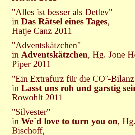
"Alles ist besser als Detlev"
in
Das Rätsel eines Tages
,
Hatje Canz 2011
"Adventskätzchen"
in
Adventskätzchen
, Hg. Jone H
Piper 2011
"Ein Extrafurz für die CO²-Bilanz
in
Lasst uns roh und garstig sei
Rowohlt 2011
"Silvester"
in
We´d love to turn you on
, Hg
Bischoff,